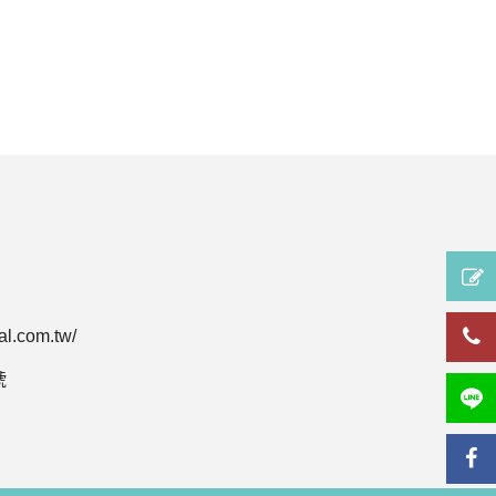
al.com.tw/
號