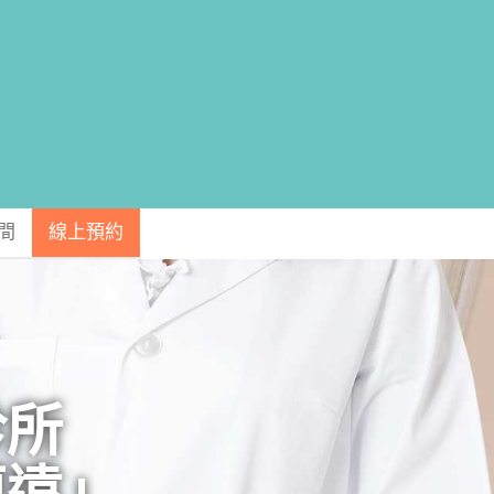
間
線上預約
診所
更遠」